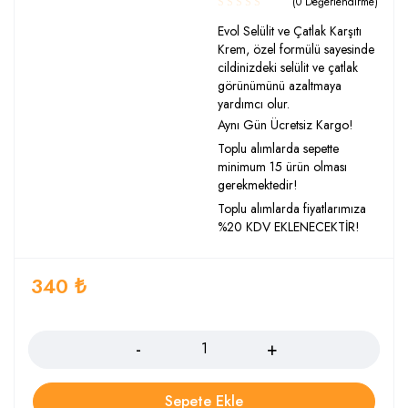
(0 Değerlendirme)
Evol Selülit ve Çatlak Karşıtı
Krem, özel formülü sayesinde
cildinizdeki selülit ve çatlak
görünümünü azaltmaya
yardımcı olur.
Aynı Gün Ücretsiz Kargo!
Toplu alımlarda sepette
minimum 15 ürün olması
gerekmektedir!
Toplu alımlarda fiyatlarımıza
%20 KDV EKLENECEKTİR!
340
₺
Adet
Sepete Ekle