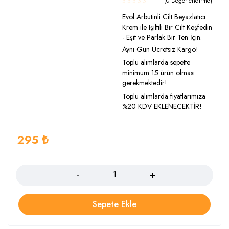
(0 Değerlendirme)
Evol Arbutinli Cilt Beyazlatıcı
Krem ile Işıltılı Bir Cilt Keşfedin
- Eşit ve Parlak Bir Ten İçin.
Aynı Gün Ücretsiz Kargo!
Toplu alımlarda sepette
minimum 15 ürün olması
gerekmektedir!
Toplu alımlarda fiyatlarımıza
%20 KDV EKLENECEKTİR!
295
₺
Adet
Sepete Ekle