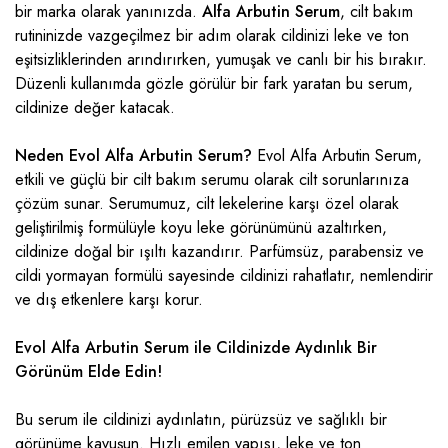
bir marka olarak yanınızda.
Alfa Arbutin Serum
, cilt bakım
rutininizde vazgeçilmez bir adım olarak cildinizi leke ve ton
eşitsizliklerinden arındırırken, yumuşak ve canlı bir his bırakır.
Düzenli kullanımda gözle görülür bir fark yaratan bu serum,
cildinize değer katacak.
Neden Evol Alfa Arbutin Serum?
Evol Alfa Arbutin Serum,
etkili ve güçlü bir cilt bakım serumu olarak cilt sorunlarınıza
çözüm sunar. Serumumuz, cilt lekelerine karşı özel olarak
geliştirilmiş formülüyle koyu leke görünümünü azaltırken,
cildinize doğal bir ışıltı kazandırır. Parfümsüz, parabensiz ve
cildi yormayan formülü sayesinde cildinizi rahatlatır, nemlendirir
ve dış etkenlere karşı korur.
Evol Alfa Arbutin Serum ile Cildinizde Aydınlık Bir
Görünüm Elde Edin!
Bu serum ile cildinizi aydınlatın, pürüzsüz ve sağlıklı bir
görünüme kavuşun. Hızlı emilen yapısı, leke ve ton