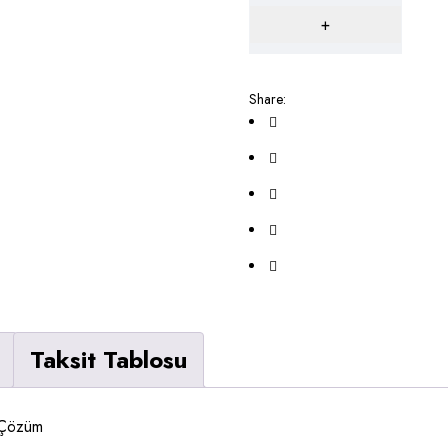
Share:
)
Taksit Tablosu
l Çözüm