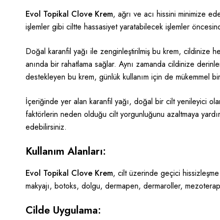
Evol Topikal Clove Krem
, ağrı ve acı hissini minimize ed
işlemler gibi ciltte hassasiyet yaratabilecek işlemler öncesin
Doğal karanfil yağı ile zenginleştirilmiş bu krem, cildinize h
anında bir rahatlama sağlar. Aynı zamanda cildinize derin
destekleyen bu krem, günlük kullanım için de mükemmel bir
İçeriğinde yer alan karanfil yağı, doğal bir cilt yenileyici 
faktörlerin neden olduğu cilt yorgunluğunu azaltmaya yardımc
edebilirsiniz.
Kullanım Alanları:
Evol Topikal Clove Krem
, cilt üzerinde geçici hissizleşm
makyajı, botoks, dolgu, dermapen, dermaroller,
mezoterap
Cilde Uygulama: