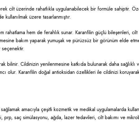
erek cilt üzerinde rahatlıkla uygulanabilecek bir formüle sahiptir. 
de kullanılmak üzere tasarlanmıştır.
em rahatlama hem de ferahlık sunar. Karanfilin güçlü bileşenleri, cilt
lemesine bakım yaparak yumuşak ve pürüzsüz bir görünüm elde etmen
 seçenektir.
olarak bilinir. Cildinizin yenilenmesine katkıda bulunarak daha sağlık
ı olur. Karanfilin doğal antioksidan özellikleri ile cildinizi koruya
e sağlamak amacıyla çeşitli kozmetik ve medikal uygulamalarda kullanı
i
, prp, saç simülasyonu, ağda, lazer tedavileri, cilt bakımı ve mikro