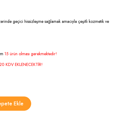
üzerinde geçici hissizleşme sağlamak amacıyla çeşitli kozmetik ve
um
15 ürün olması gerekmektedir!
0 KDV EKLENECEKTİR!
epete Ekle